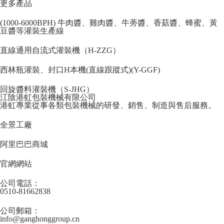
更多產品
(1000-6000BPH) 牛肉醬、雞肉醬、牛蒡醬、香菇醬、蜂蜜、黃
豆醬等灌裝生產線
直線通用自流式灌裝機（H-ZZG）
西林瓶灌裝、封口H本機(直線跟蹤式)(Y-GGF)
回旋醬料灌裝機（S-JHG）
江陰港虹包裝機械有限公司
港虹專業從事各類包裝機械的研發、銷售、制造與售后服務。
全景工廠
阿里巴巴商城
官網網站
公司電話：
0510-81662838
公司郵箱：
info@ganghonggroup.cn