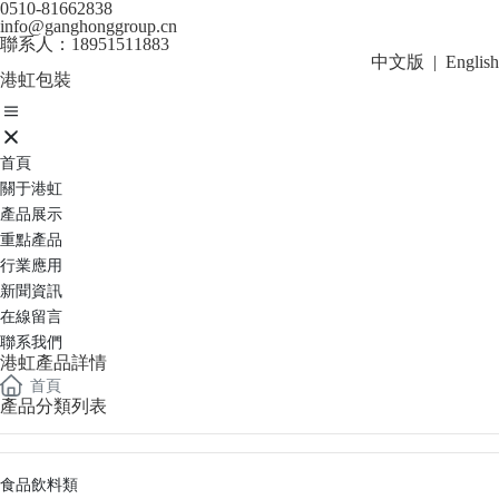
0510-81662838
info@ganghonggroup.cn
聯系人：18951511883
中文版
|
English
港虹包裝
首頁
關于港虹
產品展示
重點產品
行業應用
新聞資訊
在線留言
聯系我們
港虹產品詳情
首頁
產品分類列表
食品飲料類