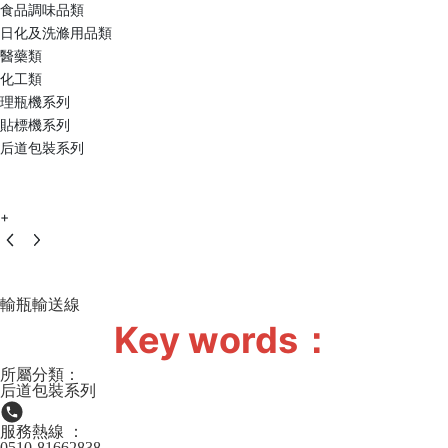
食品調味品類
日化及洗滌用品類
醫藥類
化工類
理瓶機系列
貼標機系列
后道包裝系列
+
輸瓶輸送線
Key words：
所屬分類：
后道包裝系列
服務熱線 ：
0510-81662838