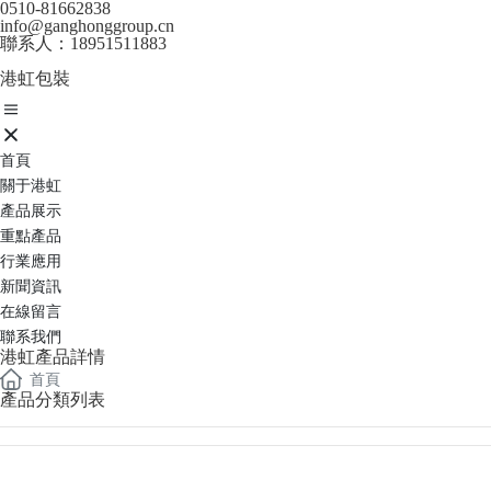
0510-81662838
info@ganghonggroup.cn
聯系人：18951511883
港虹包裝
首頁
關于港虹
產品展示
重點產品
行業應用
新聞資訊
在線留言
聯系我們
港虹產品詳情
首頁
產品分類列表