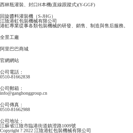
西林瓶灌裝、封口H本機(直線跟蹤式)(Y-GGF)
回旋醬料灌裝機（S-JHG）
江陰港虹包裝機械有限公司
港虹專業從事各類包裝機械的研發、銷售、制造與售后服務。
全景工廠
阿里巴巴商城
官網網站
公司電話：
0510-81662838
公司郵箱：
info@ganghonggroup.cn
公司傳真：
0510-81662988
公司地址：
江蘇省江陰市臨港街道鎮澄路1009號
Copyright ? 2022 江陰港虹包裝機械有限公司