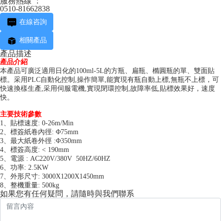
服務熱線 ：
0510-81662838
在線咨詢
相關產品
產品描述
產品介紹
本產品可廣泛適用日化的100ml-5L的方瓶、扁瓶、橢圓瓶的單、雙面貼
標。采用PLC自動化控制,操作簡單,能實現有瓶自動上標,無瓶不上標，可
快速換樣生產,采用伺服電機,實現閉環控制,故障率低,貼標效果好，速度
快。
主要技術參數
1、貼標速度: 0-26m/Min
2、標簽紙卷內徑: Φ75mm
3、最大紙卷外徑 :Φ350mm
4、標簽高度: < 190mm
5、電源 : AC220V/380V 50HZ/60HZ
6、功率: 2.5KW
7、外形尺寸: 3000X1200X1450mm
8、整機重量: 500kg
如果您有任何疑問，請隨時與我們聯系