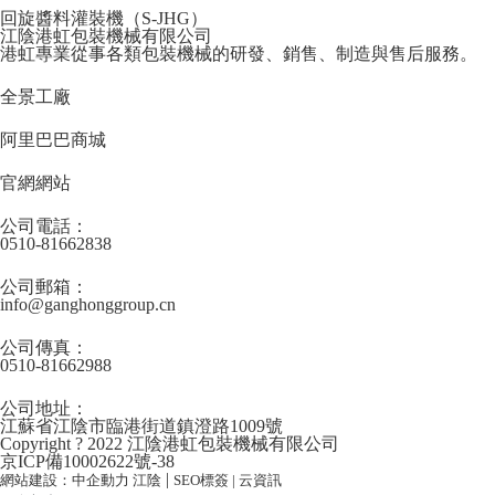
回旋醬料灌裝機（S-JHG）
江陰港虹包裝機械有限公司
港虹專業從事各類包裝機械的研發、銷售、制造與售后服務。
全景工廠
阿里巴巴商城
官網網站
公司電話：
0510-81662838
公司郵箱：
info@ganghonggroup.cn
公司傳真：
0510-81662988
公司地址：
江蘇省江陰市臨港街道鎮澄路1009號
Copyright ? 2022 江陰港虹包裝機械有限公司
京ICP備10002622號-38
|
網站建設：中企動力
江陰
SEO標簽
|
云資訊