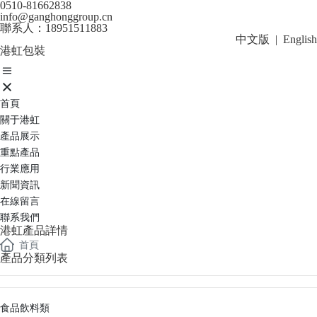
0510-81662838
info@ganghonggroup.cn
聯系人：18951511883
中文版
|
English
港虹包裝
首頁
關于港虹
產品展示
重點產品
行業應用
新聞資訊
在線留言
聯系我們
港虹產品詳情
首頁
產品分類列表
食品飲料類