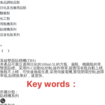
食品調味品類
日化及洗滌用品類
醫藥類
化工類
理瓶機系列
貼標機系列
后道包裝系列
+
直線雙面貼標機(TBS)
本產品可廣泛適用日化的100ml-5L的方瓶、扁瓶、橢圓瓶的單、
雙面貼標。采用PLC自動化控制,操作簡單,能實現有瓶自動上標,
無瓶不上標，可快速換樣生產,采用伺服電機,實現閉環控制,故障
率低,貼標效果好，速度快。
Key words：
所屬分類：
貼標機系列