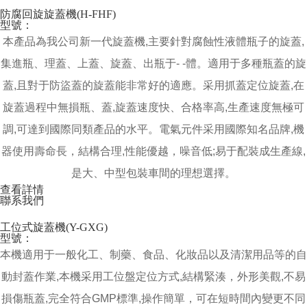
防腐回旋旋蓋機(H-FHF)
型號：
本產品為我公司新一代旋蓋機,主要針對腐蝕性液體瓶子的旋蓋,
集進瓶、理蓋、上蓋、旋蓋、出瓶于- -體。適用于多種瓶蓋的旋
蓋,且對于防盜蓋的旋蓋能非常好的適應。采用抓蓋定位旋蓋,在
旋蓋過程中無損瓶、蓋,旋蓋速度快、合格率高,生產速度無極可
調,可達到國際同類產品的水平。電氣元件采用國際知名品牌,機
器使用壽命長，結構合理,性能優越，噪音低;易于配裝成生產線,
是大、中型包裝車間的理想選擇。
查看詳情
聯系我們
工位式旋蓋機(Y-GXG)
型號：
本機適用于一般化工、制藥、食品、化妝品以及清潔用品等的自
動封蓋作業,本機采用工位盤定位方式,結構緊湊，外形美觀,不易
損傷瓶蓋,完全符合GMP標準,操作簡單，可在短時間內變更不同