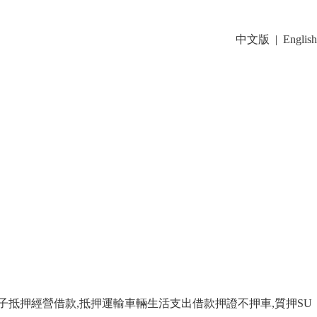
中文版
|
English
子抵押經營借款,抵押運輸車輛生活支出借款押證不押車,質押SU