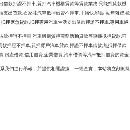
出借款押證不押車,質押汽車機構貸款等貸款業務.只能找貸款機
支出貸款,石家莊汽車抵押借資不押車.手續快,額度高,無雜費,歡
子抵押應急貸款,抵押專用汽車生活支出借款押證不押車,專用車輛
借款押證不押車,汽車機構質押商務活動貸款等車輛抵押貸款,可
款押證不押車,質押背戶汽車貸款,押證不押車借款,無抵押借款
,房產借資,信用借資,企業借資,汽車借資等汽車抵押借資的資金
系我們進行舉報，并提供相關證據，一經查實，本站將立刻刪除