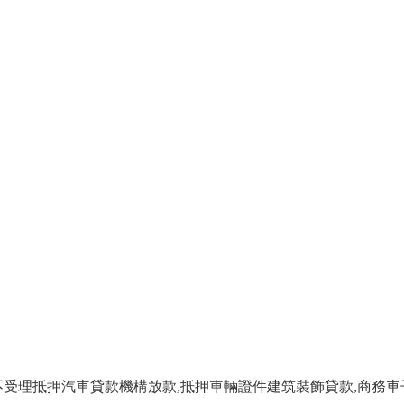
不受理抵押汽車貸款機構放款,抵押車輛證件建筑裝飾貸款,商務車