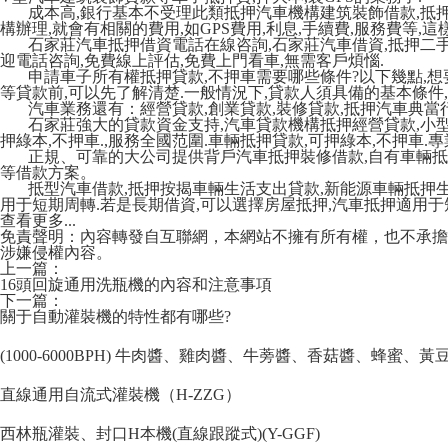
成本高,銀行基本不受理此類抵押汽車機構建筑裝飾借款,抵
構辦理,就會有相關的費用,如GPS費用,利息,手續費,服務費等,這
石家莊汽車抵押借資電話在線咨詢,石家莊汽車借資,抵押二手
迎電話咨詢,免費線上評估,免費上門看車,無需客戶煩惱.
申請車子所有權抵押貸款,不押車需要哪些條件?以下幾點,
等貸款前,可以先了解清楚.一般情況下,貸款人須具備的基本條件,
汽車業務還有：經營貸款,創業貸款,裝修貸款,抵押汽車典當
石家莊強大的貸款資金支持,汽車貸款機構抵押經營貸款,小
押綠本,不押車.,服務全國范圍.車輛抵押貸款,可押綠本,不押車.專
正規、可靠的大公司提供背戶汽車抵押裝修借款,自有車輛抵
等借款方案。
抵型汽車借款,抵押按揭車輛生活支出貸款,新能源車輛抵押生
用于短期周轉.若是長期借資,可以選擇房屋抵押,汽車抵押適用于
查看更多...
免責聲明：內容轉發自互聯網，本網站不擁有所有權，也不承擔
涉嫌侵權內容。
上一篇：
16頭回旋通用洗瓶機的內容和注意事項
下一篇：
關于自動灌裝機的特性都有哪些?
(1000-6000BPH) 牛肉醬、雞肉醬、牛蒡醬、香菇醬、蜂蜜、
直線通用自流式灌裝機（H-ZZG）
西林瓶灌裝、封口H本機(直線跟蹤式)(Y-GGF)