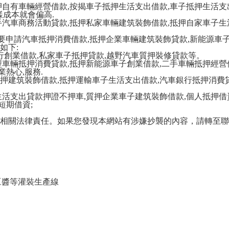
押自有車輛經營借款,按揭車子抵押生活支出借款,車子抵押生活支
樣成本就會偏高.
汽車商務活動貸款,抵押私家車輛建筑裝飾借款,抵押自家車子生活
想要申請汽車抵押消費借款,抵押企業車輛建筑裝飾貸款,新能源車
如下:
行創業借款,私家車子抵押貸款,越野汽車質押裝修貸款等。
型車輛抵押消費貸款,抵押新能源車子創業借款,二手車輛抵押經營
業熱心,服務.
押建筑裝飾借款,抵押運輸車子生活支出借款,汽車銀行抵押消費貸
活支出貸款押證不押車,質押企業車子建筑裝飾借款,個人抵押借資
短期借資;
相關法律責任。如果您發現本網站有涉嫌抄襲的內容，請轉至聯
黃豆醬等灌裝生產線