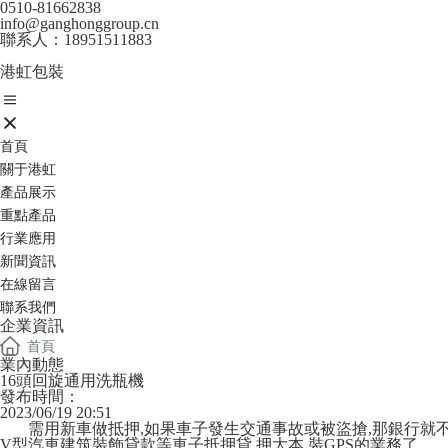
0510-81662838
info@ganghonggroup.cn
聯系人：18951511883
港虹包裝
首頁
關于港虹
產品展示
重點產品
行業應用
新聞資訊
在線留言
聯系我們
企業資訊
首頁
業內動態
16頭回旋通用洗瓶機
發布時間：
2023/06/19 20:51
需用新車做抵押,如果車子發生交通事故或被盜搶,那銀行就
V型汽車建筑裝飾貸款等車子抵押貸,押大本,裝GPS的業務了.